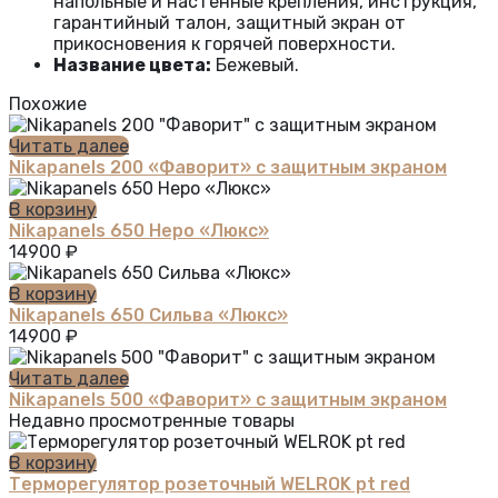
напольные и настенные крепления, инструкция,
гарантийный талон, защитный экран от
прикосновения к горячей поверхности.
Название цвета:
Бежевый.
Похожие
Читать далее
Nikapanels 200 «Фаворит» с защитным экраном
В корзину
Nikapanels 650 Неро «Люкс»
14900
₽
В корзину
Nikapanels 650 Сильва «Люкс»
14900
₽
Читать далее
Nikapanels 500 «Фаворит» с защитным экраном
Недавно просмотренные товары
В корзину
Терморегулятор розеточный WELROK pt red